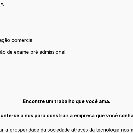
🚀
fil 🚀
ação comercial
sentação comercial
ão de exame pré admissional.
ização de exame pré admissional.
Encontre um trabalho que você ama.
Junte-se a nós para construir a empresa que você sonha
r a prosperidade da sociedade através da tecnologia nos 