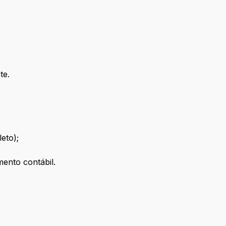
te.
eto);
ento contábil.