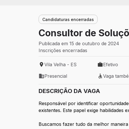
Candidaturas encerradas
Consultor de Soluçõ
Publicada em 15 de outubro de 2024
Inscrições encerradas
Vila Velha - ES
Efetivo
Local de trabalho: Vila Velha - ES
Tipo de vaga: 
Presencial
Vaga tamb
Modelo de trabalho: Presencial
Vaga também 
DESCRIÇÃO DA VAGA
Responsável por identificar oportunidade
existentes. Este papel exige habilidades
Buscamos fazer tudo da melhor maneira po