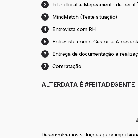
Fit cultural + Mapeamento de perfil 
2
Etapa 2: Fit cultural + Mapeamento de per
MindMatch (Teste situação)
3
Etapa 3: MindMatch (Teste situação)
Entrevista com RH
4
Etapa 4: Entrevista com RH
Entrevista com o Gestor + Apresent
5
Etapa 5: Entrevista com o Gestor + Apre
Entrega de documentação e realizaç
6
Etapa 6: Entrega de documentação e real
Contratação
7
Etapa 7: Contratação
ALTERDATA É #FEITADEGENTE
Desenvolvemos soluções para impulsiona