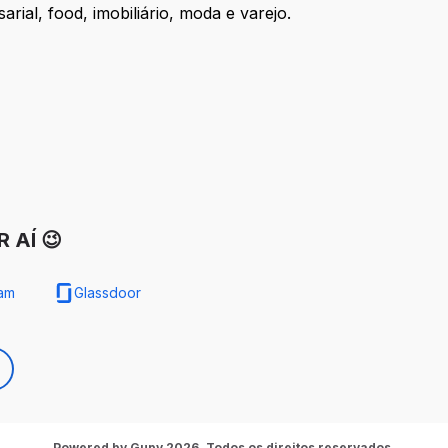
rial, food, imobiliário, moda e varejo.
 AÍ 😉
ram
Glassdoor
Powered by Gupy 2026. Todos os direitos reservados.