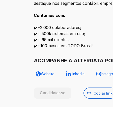
destaque nos segmentos contábil, empresa
Contamos com:
✔️+2.000 colaboradores;
✔️+ 500k sistemas em uso;
✔️+ 65 mil clientes;
✔️+100 bases em TODO Brasil!
ACOMPANHE A ALTERDATA POR
Website
LinkedIn
Instag
Candidatar-se
Copiar link